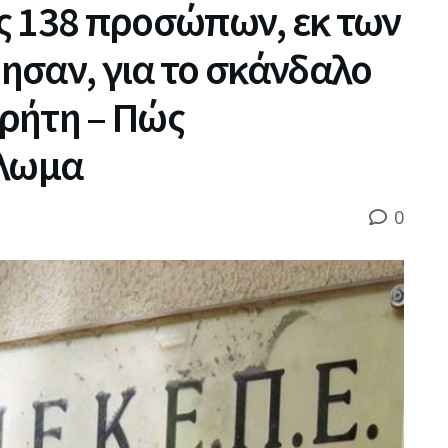
ς 138 προσώπων, εκ των
ησαν, για το σκάνδαλο
ρήτη – Πώς
κλωμα
0