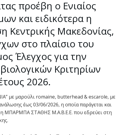
τας προέβη ο Ενιαίος
ων και ειδικότερα η
η Κεντρικής Μακεδονίας,
γχων στο πλαίσιο του
ος Έλεγχος για την
βιολογικών Κριτηρίων
έτους 2026.
Α” με μαρούλι romaine, butterhead & escarole, με
ανάλωσης έως 03/06/2026, η οποία παράγεται και
ση ΜΠΑΡΜΠΑ ΣΤΑΘΗΣ Μ.Α.Β.Ε.Ε. που εδρεύει στη
κης.