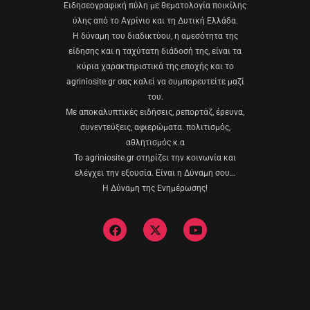
Eιδησεογραφική πύλη με θεματολογία ποικίλης
ύλης από το Αγρίνιο και τη Δυτική Ελλάδα.
Η δύναμη του διαδικτύου, η αμεσότητα της
είδησης και η ταχύτατη διάδοσή της, είναι τα
κύρια χαρακτηριστικά της εποχής και το
agriniosite.gr σας καλεί να συμπορευτείτε μαζί
του.
Με αποκαλυπτικές ειδήσεις, ρεπορτάζ, έρευνα,
συνεντεύξεις, αφιερώματα. πολιτισμός,
αθλητισμός κ.α
Το agriniosite.gr στηρίζει την κοινωνία και
ελέγχει την εξουσία. Είναι η Δύναμη σου…
Η Δύναμη της Ενημέρωσης!