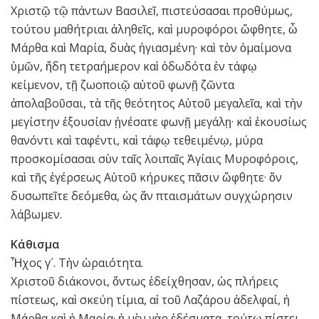
Χριστῷ τῷ πάντων Βασιλεῖ, πιστεύσασαι προθύμως,
τούτου μαθήτριαι ἀληθεῖς, καὶ μυροφόροι ὤφθητε, ὦ
Μάρθα καὶ Μαρία, δυὰς ἡγιασμένη· καὶ τὸν ὁμαίμονα
ὑμῶν, ἤδη τετραήμερον καὶ ὀδωδότα ἐν τάφῳ
κείμενον, τῇ ζωοποιῷ αὐτοῦ φωνῇ ζῶντα
ἀπολαβοῦσαι, τὰ τῆς θεότητος Αὐτοῦ μεγαλεῖα, καὶ τὴν
μεγίστην ἐξουσίαν ᾐνέσατε φωνῇ μεγάλῃ· καὶ ἑκουσίως
θανόντι καὶ ταφέντι, καὶ τάφῳ τεθειμένῳ, μύρα
προσκομίσασαι σὺν ταῖς λοιπαῖς Ἁγίαις Μυροφόροις,
καὶ τῆς ἐγέρσεως Αὐτοῦ κήρυκες πᾶσιν ὤφθητε· ὅν
δυσωπεῖτε δεόμεθα, ὡς ἄν πταισμάτων συγχώρησιν
λάβωμεν.
Κάθισμα
Ἦχος γ´. Τὴν ὡραιότητα.
Χριστοῦ διάκονοι, ὄντως ἐδείχθησαν, ὡς πλήρεις
πίστεως, καὶ σκεύη τίμια, αἱ τοῦ Λαζάρου ἀδελφαί, ἡ
Μάρθα καὶ ἡ Μαρία· ἡ μὲν γὰρ ἐδέσματα, τούτῳ πίστει