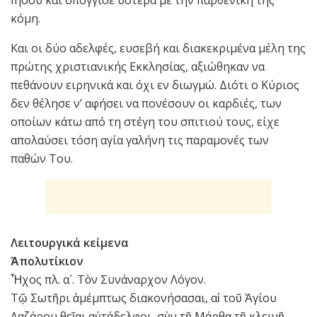
Ιησού και σπόγγισε υστέρα με την παρθενική της
κόμη.
Και οι δύο αδελφές, ευσεβή και διακεκριμένα μέλη της
πρώτης χριστιανικής Εκκλησίας, αξιώθηκαν να
πεθάνουν ειρηνικά και όχι εν διωγμώ. Διότι ο Κύριος
δεν θέλησε ν’ αφήσει να πονέσουν οι καρδιές, των
οποίων κάτω από τη στέγη του σπιτιού τους, είχε
απολαύσει τόση αγία γαλήνη τις παραμονές των
παθών Του.
Λειτουργικά κείμενα
Ἀπολυτίκιον
Ἦχος πλ. α´. Τὸν Συνάναρχον Λόγον.
Τῷ Σωτῆρι ἀμέμπτως διακονήσασαι, αἱ τοῦ Ἁγίου
Λαζάρου θεῖαι αὐτάδελφοι, σὺν τῇ Μάρθᾳ τῇ κλεινῇ,