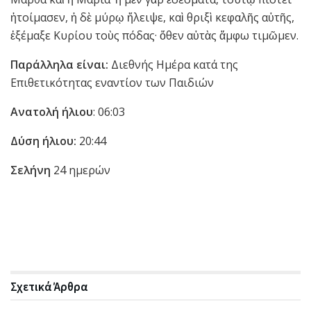
ἡτοίμασεν, ἡ δὲ μύρῳ ἤλειψε, καὶ θριξὶ κεφαλῆς αὐτῆς,
ἐξέμαξε Κυρίου τοὺς πόδας· ὅθεν αὐτὰς ἄμφω τιμῶμεν.
Παράλληλα είναι:
Διεθνής Ημέρα κατά της
Επιθετικότητας εναντίον των Παιδιών
Ανατολή ήλιου
: 06:03
Δύση ήλιου:
20:44
Σελήνη
24 ημερών
Σχετικά
Άρθρα