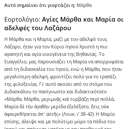
Αυτό σημαίνει ότι γιορτάζει η:
Μάρθα
Εορτολόγιο:
Αγίες Μάρθα και Μαρία οι
αδελφές του Λαζάρου
Η Μάρθα και η Μαρία, μαζί με τον αδελφό τους
Λάζαρο, ήταν για τον Κύριο Ιησού Χριστό η πιο
αγαπητή και αγία οικογένεια της Βηθανίας. Το
Ευαγγέλιο, μας παρουσιάζει τη Μαρία να απορροφάται
από τη διδασκαλία του Ιησού, ενώ η Μάρθα, που ήταν
μεγαλύτερη αδελφή, φροντίζει πολύ για το τραπέζι
της φιλοξενίας. Γι’ αυτό ακούει από το στόμα του
Διδασκάλου το πασίγνωστο και διδακτικότατο
«Μάρθα, Μάρθα, μεριμνᾷς καὶ τυρβάζῃ περὶ πολλά,
Μαρία δὲ τὴν ἀγαθὴν μερίδα ἐξελέξατο, ἥτις οὐκ
ἀφαιρεθήσεται ἀπ᾿ αὐτῆς» (Λουκ. ι’ 38-42). Η Μαρία
επίσης, άλειψε και με πολύτιμο μύρο τα πόδια του