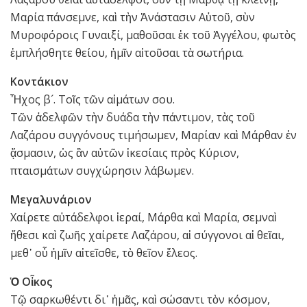
Μαρία πάνσεμνε, καὶ τὴν Ἀνάστασιν Αὐτοῦ, σὺν
Μυροφόροις Γυναιξί, μαθοῦσαι ἐκ τοῦ Ἀγγέλου, φωτὸς
ἐμπλήσθητε θείου, ἡμῖν αἰτοῦσαι τὰ σωτήρια.
Κοντάκιον
Ἦχος β´. Τοῖς τῶν αἱμάτων σου.
Τῶν ἀδελφῶν τὴν δυάδα τὴν πάντιμον, τὰς τοῦ
Λαζάρου συγγόνους τιμήσωμεν, Μαρίαν καὶ Μάρθαν ἐν
ᾄσμασιν, ὡς ἂν αὐτῶν ἱκεσίαις πρὸς Κύριον,
πταισμάτων συγχώρησιν λάβωμεν.
Μεγαλυνάριον
Χαίρετε αὐτάδελφοι ἱεραί, Μάρθα καὶ Μαρία, σεμναὶ
ἤθεσι καὶ ζωῆς χαίρετε Λαζάρου, αἱ σύγγονοι αἱ θεῖαι,
μεθ᾿ οὗ ἡμῖν αἰτεῖσθε, τὸ θεῖον ἔλεος.
Ὁ Οἶκος
Τῷ σαρκωθέντι δι᾿ ἡμᾶς, καὶ σώσαντι τὸν κόσμον,