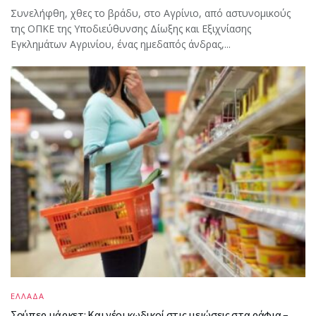
Συνελήφθη, χθες το βράδυ, στο Αγρίνιο, από αστυνομικούς
της ΟΠΚΕ της Υποδιεύθυνσης Δίωξης και Εξιχνίασης
Εγκλημάτων Αγρινίου, ένας ημεδαπός άνδρας,...
ΕΛΛΑΔΑ
Σούπερ μάρκετ: Και νέοι κωδικοί στις μειώσεις στα ράφια –