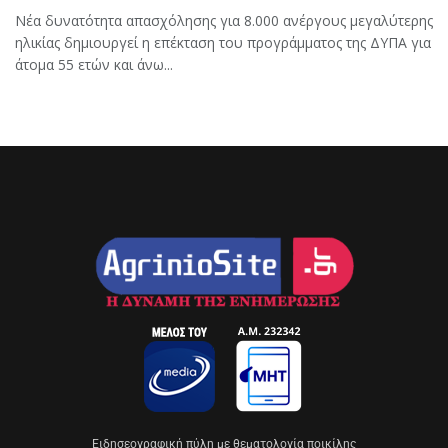
Νέα δυνατότητα απασχόλησης για 8.000 ανέργους μεγαλύτερης
ηλικίας δημιουργεί η επέκταση του προγράμματος της ΔΥΠΑ για
άτομα 55 ετών και άνω...
Eιδησεογραφική πύλη με θεματολογία ποικίλης