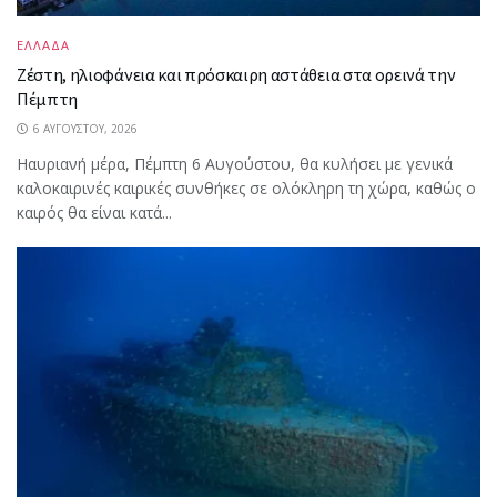
ΕΛΛΑΔΑ
Ζέστη, ηλιοφάνεια και πρόσκαιρη αστάθεια στα ορεινά την
Πέμπτη
6 ΑΥΓΟΎΣΤΟΥ, 2026
Ηαυριανή μέρα, Πέμπτη 6 Αυγούστου, θα κυλήσει με γενικά
καλοκαιρινές καιρικές συνθήκες σε ολόκληρη τη χώρα, καθώς ο
καιρός θα είναι κατά...