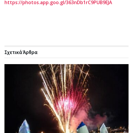
https://photos.app.goo.gl/363nDb1rC9PUB9EJA
Σχετικά
Άρθρα