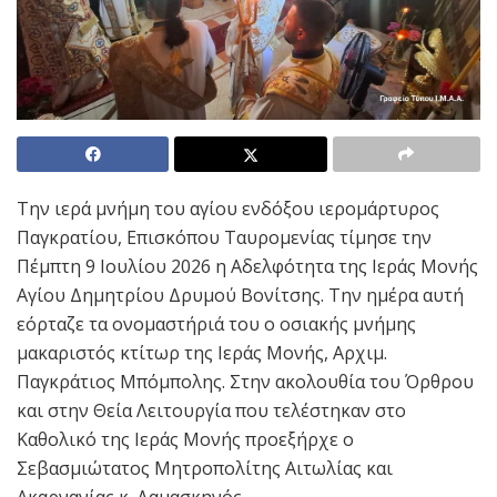
Την ιερά μνήμη του αγίου ενδόξου ιερομάρτυρος
Παγκρατίου, Επισκόπου Ταυρομενίας τίμησε την
Πέμπτη 9 Ιουλίου 2026 η Αδελφότητα της Ιεράς Μονής
Αγίου Δημητρίου Δρυμού Βονίτσης. Την ημέρα αυτή
εόρταζε τα ονομαστήριά του ο οσιακής μνήμης
μακαριστός κτίτωρ της Ιεράς Μονής, Αρχιμ.
Παγκράτιος Μπόμπολης. Στην ακολουθία του Όρθρου
και στην Θεία Λειτουργία που τελέστηκαν στο
Καθολικό της Ιεράς Μονής προεξήρχε ο
Σεβασμιώτατος Μητροπολίτης Αιτωλίας και