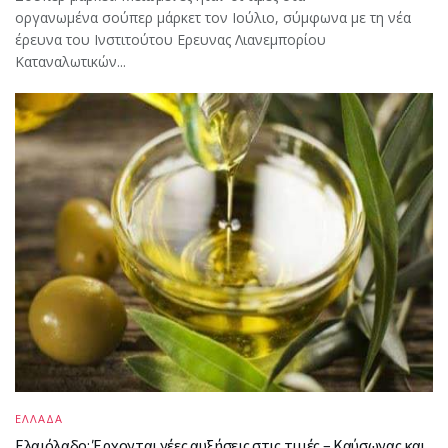
οργανωμένα σούπερ μάρκετ τον Ιούλιο, σύμφωνα με τη νέα
έρευνα του Ινστιτούτου Ερευνας Λιανεμπορίου
Καταναλωτικών...
ΕΛΛΑΔΑ
Ελαιόλαδο: Έρχονται νέες αυξήσεις στις τιμές – Καύσωνας και