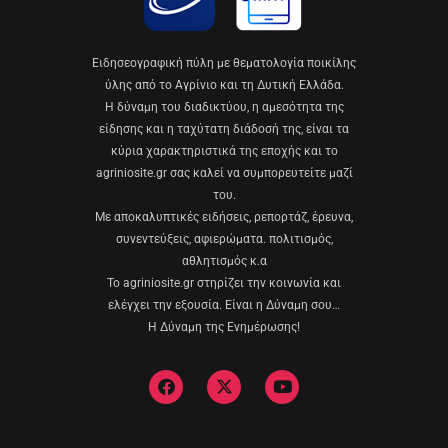
Eιδησεογραφική πύλη με θεματολογία ποικίλης
ύλης από το Αγρίνιο και τη Δυτική Ελλάδα.
Η δύναμη του διαδικτύου, η αμεσότητα της
είδησης και η ταχύτατη διάδοσή της, είναι τα
κύρια χαρακτηριστικά της εποχής και το
agriniosite.gr σας καλεί να συμπορευτείτε μαζί
του.
Με αποκαλυπτικές ειδήσεις, ρεπορτάζ, έρευνα,
συνεντεύξεις, αφιερώματα. πολιτισμός,
αθλητισμός κ.α
Το agriniosite.gr στηρίζει την κοινωνία και
ελέγχει την εξουσία. Είναι η Δύναμη σου…
Η Δύναμη της Ενημέρωσης!