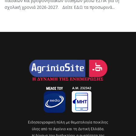
παιδικών και βρεφονηπιακών σταθμών μέσω ΕΣΠΑ για τη
σχολική χρονιά 2026-2027. Δείτε ΕΔΩ τα προσωρινά...
Eιδησεογραφική πύλη με θεματολογία ποικίλης
ύλης από το Αγρίνιο και τη Δυτική Ελλάδα.
Η δύναμη του διαδικτύου, η αμεσότητα της