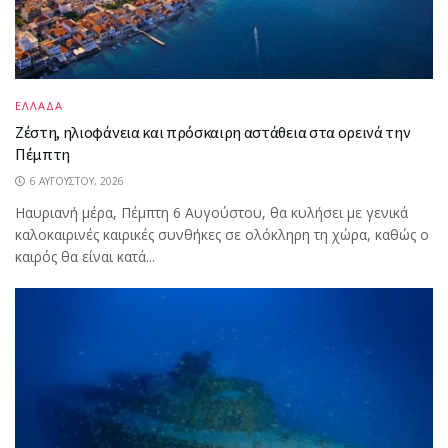
ΕΛΛΑΔΑ
Ζέστη, ηλιοφάνεια και πρόσκαιρη αστάθεια στα ορεινά την
Πέμπτη
6 ΑΥΓΟΎΣΤΟΥ, 2026
Ηαυριανή μέρα, Πέμπτη 6 Αυγούστου, θα κυλήσει με γενικά
καλοκαιρινές καιρικές συνθήκες σε ολόκληρη τη χώρα, καθώς ο
καιρός θα είναι κατά...