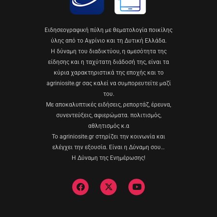
Eιδησεογραφική πύλη με θεματολογία ποικίλης
ύλης από το Αγρίνιο και τη Δυτική Ελλάδα.
Η δύναμη του διαδικτύου, η αμεσότητα της
είδησης και η ταχύτατη διάδοσή της, είναι τα
κύρια χαρακτηριστικά της εποχής και το
agriniosite.gr σας καλεί να συμπορευτείτε μαζί
του.
Με αποκαλυπτικές ειδήσεις, ρεπορτάζ, έρευνα,
συνεντεύξεις, αφιερώματα. πολιτισμός,
αθλητισμός κ.α
Το agriniosite.gr στηρίζει την κοινωνία και
ελέγχει την εξουσία. Είναι η Δύναμη σου…
Η Δύναμη της Ενημέρωσης!