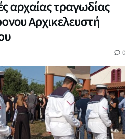
ές αρχαίας τραγωδίας
ρονου Αρχικελευστή
ου
0