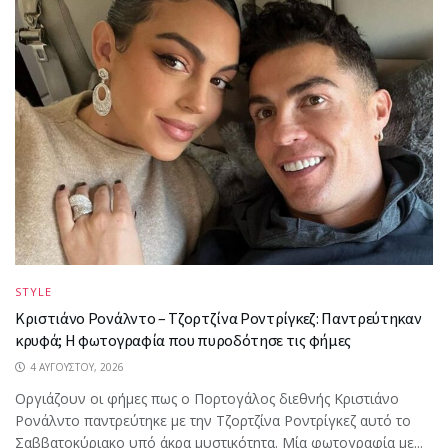
STYLE
Κριστιάνο Ρονάλντο – Τζορτζίνα Ροντρίγκεζ: Παντρεύτηκαν
κρυφά; Η φωτογραφία που πυροδότησε τις φήμες
4 ΑΥΓΟΎΣΤΟΥ, 2026
Oργιάζουν οι φήμες πως ο Πορτογάλος διεθνής Κριστιάνο
Ρονάλντο παντρεύτηκε με την Τζορτζίνα Ροντρίγκεζ αυτό το
Σαββατοκύριακο υπό άκρα μυστικότητα. Μία φωτογραφία με...