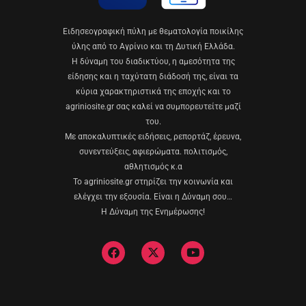
Eιδησεογραφική πύλη με θεματολογία ποικίλης
ύλης από το Αγρίνιο και τη Δυτική Ελλάδα.
Η δύναμη του διαδικτύου, η αμεσότητα της
είδησης και η ταχύτατη διάδοσή της, είναι τα
κύρια χαρακτηριστικά της εποχής και το
agriniosite.gr σας καλεί να συμπορευτείτε μαζί
του.
Με αποκαλυπτικές ειδήσεις, ρεπορτάζ, έρευνα,
συνεντεύξεις, αφιερώματα. πολιτισμός,
αθλητισμός κ.α
Το agriniosite.gr στηρίζει την κοινωνία και
ελέγχει την εξουσία. Είναι η Δύναμη σου…
Η Δύναμη της Ενημέρωσης!