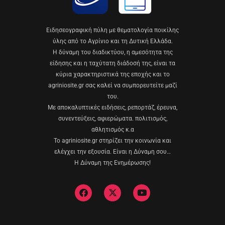
Eιδησεογραφική πύλη με θεματολογία ποικίλης
ύλης από το Αγρίνιο και τη Δυτική Ελλάδα.
Η δύναμη του διαδικτύου, η αμεσότητα της
είδησης και η ταχύτατη διάδοσή της, είναι τα
κύρια χαρακτηριστικά της εποχής και το
agriniosite.gr σας καλεί να συμπορευτείτε μαζί
του.
Με αποκαλυπτικές ειδήσεις, ρεπορτάζ, έρευνα,
συνεντεύξεις, αφιερώματα. πολιτισμός,
αθλητισμός κ.α
Το agriniosite.gr στηρίζει την κοινωνία και
ελέγχει την εξουσία. Είναι η Δύναμη σου…
Η Δύναμη της Ενημέρωσης!