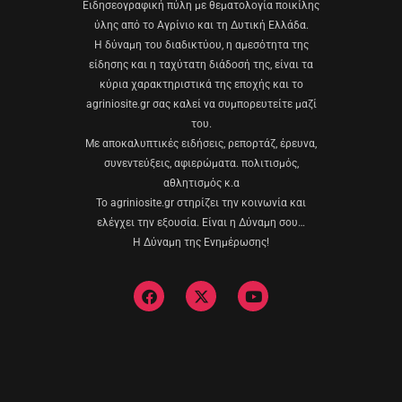
Eιδησεογραφική πύλη με θεματολογία ποικίλης
ύλης από το Αγρίνιο και τη Δυτική Ελλάδα.
Η δύναμη του διαδικτύου, η αμεσότητα της
είδησης και η ταχύτατη διάδοσή της, είναι τα
κύρια χαρακτηριστικά της εποχής και το
agriniosite.gr σας καλεί να συμπορευτείτε μαζί
του.
Με αποκαλυπτικές ειδήσεις, ρεπορτάζ, έρευνα,
συνεντεύξεις, αφιερώματα. πολιτισμός,
αθλητισμός κ.α
Το agriniosite.gr στηρίζει την κοινωνία και
ελέγχει την εξουσία. Είναι η Δύναμη σου…
Η Δύναμη της Ενημέρωσης!