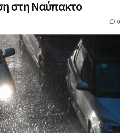
η στη Ναύπακτο
0