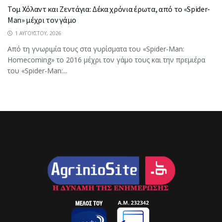
Τομ Χόλαντ και Ζεντάγια: Δέκα χρόνια έρωτα, από το «Spider-
Man» μέχρι τον γάμο
1 ΑΥΓΟΎΣΤΟΥ, 2026
Από τη γνωριμία τους στα γυρίσματα του «Spider-Man:
Homecoming» το 2016 μέχρι τον γάμο τους και την πρεμιέρα
του «Spider-Man:...