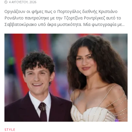
4 ΑΥΓΟΎΣΤΟΥ, 2026
Oργιάζουν οι φήμες πως ο Πορτογάλος διεθνής Κριστιάνο
Ρονάλντο παντρεύτηκε με την Τζορτζίνα Ροντρίγκεζ αυτό το
Σαββατοκύριακο υπό άκρα μυστικότητα. Μία φωτογραφία με...
STYLE