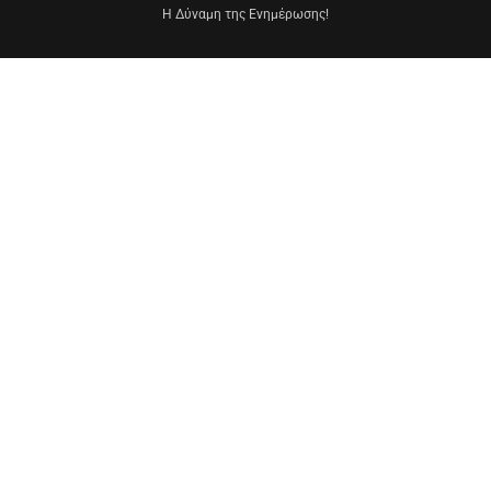
Η Δύναμη της Ενημέρωσης!
ΟΡΟΙ ΧΡΗΣΗΣ
ΠΝΕΥΜΑΤΙΚΗ ΙΔΙΟΚΤΗΣΙΑ
ΠΡΟΣΤΑΣΙΑ ΠΡΟΣΩΠΙΚΩΝ ΔΕΔΟΜΕΝΩΝ
ΠΟΛΙΤΙΚΗ COOKIES
ΤΑΥΤΟΤΗΤΑ
ΕΠΙΚΟΙΝΩΝΙΑ