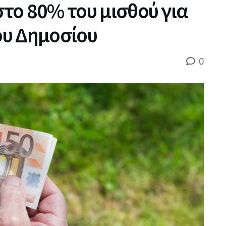
στο 80% του μισθού για
του Δημοσίου
0