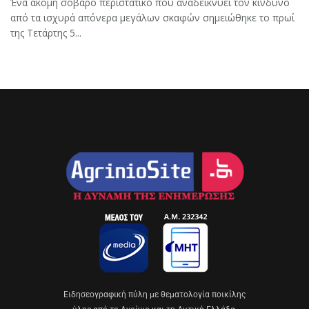
Ένα ακόμη σοβαρό περιστατικό που αναδεικνύει τον κίνδυνο
από τα ισχυρά απόνερα μεγάλων σκαφών σημειώθηκε το πρωί
της Τετάρτης 5...
Eιδησεογραφική πύλη με θεματολογία ποικίλης