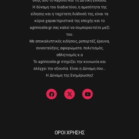
ύλης από το Αγρίνιο και τη Δυτική Ελλάδα.
Η δύναμη του διαδικτύου, η αμεσότητα της
είδησης και η ταχύτατη διάδοσή της, είναι τα
κύρια χαρακτηριστικά της εποχής και το
agriniosite.gr σας καλεί να συμπορευτείτε μαζί
του.
Με αποκαλυπτικές ειδήσεις, ρεπορτάζ, έρευνα,
συνεντεύξεις, αφιερώματα. πολιτισμός,
αθλητισμός κ.α
Το agriniosite.gr στηρίζει την κοινωνία και
ελέγχει την εξουσία. Είναι η Δύναμη σου…
Η Δύναμη της Ενημέρωσης!
ΟΡΟΙ ΧΡΗΣΗΣ