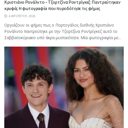
Κριστιάνο Ρονάλντο – Τζορτζίνα Ροντρίγκεζ: Παντρεύτηκαν
κρυφά; Η φωτογραφία που πυροδότησε τις φήμες
4 ΑΥΓΟΎΣΤΟΥ, 2026
Oργιάζουν οι φήμες πως ο Πορτογάλος διεθνής Κριστιάνο
Ρονάλντο παντρεύτηκε με την Τζορτζίνα Ροντρίγκεζ αυτό το
Σαββατοκύριακο υπό άκρα μυστικότητα. Μία φωτογραφία με...