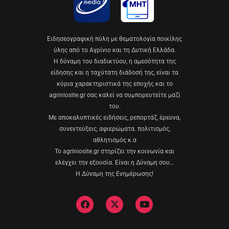
Eιδησεογραφική πύλη με θεματολογία ποικίλης
ύλης από το Αγρίνιο και τη Δυτική Ελλάδα.
Η δύναμη του διαδικτύου, η αμεσότητα της
είδησης και η ταχύτατη διάδοσή της, είναι τα
κύρια χαρακτηριστικά της εποχής και το
agriniosite.gr σας καλεί να συμπορευτείτε μαζί
του.
Με αποκαλυπτικές ειδήσεις, ρεπορτάζ, έρευνα,
συνεντεύξεις, αφιερώματα. πολιτισμός,
αθλητισμός κ.α
Το agriniosite.gr στηρίζει την κοινωνία και
ελέγχει την εξουσία. Είναι η Δύναμη σου…
Η Δύναμη της Ενημέρωσης!