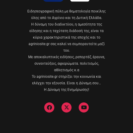
Eιδησεογραφική πύλη με θεματολογία ποικίλης
ύλης από το Αγρίνιο και τη Δυτική Ελλάδα.
Η δύναμη του διαδικτύου, η αμεσότητα της
είδησης και η ταχύτατη διάδοσή της, είναι τα
κύρια χαρακτηριστικά της εποχής και το
agriniosite.gr σας καλεί να συμπορευτείτε μαζί
του.
Με αποκαλυπτικές ειδήσεις, ρεπορτάζ, έρευνα,
συνεντεύξεις, αφιερώματα. πολιτισμός,
αθλητισμός κ.α
Το agriniosite.gr στηρίζει την κοινωνία και
ελέγχει την εξουσία. Είναι η Δύναμη σου…
Η Δύναμη της Ενημέρωσης!