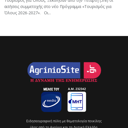
Τουρισμός για Όλους: Ξεκίνησαν από την Τετάρτη (5/8) οι
αιτήσεις συμμετοχής στο νέο Πρόγραμμα «Τουρισμός για
Όλους 2026-2027». Οι...
Eιδησεογραφική πύλη με θεματολογία ποικίλης
ύλης από το Αγρίνιο και τη Δυτική Ελλάδα.