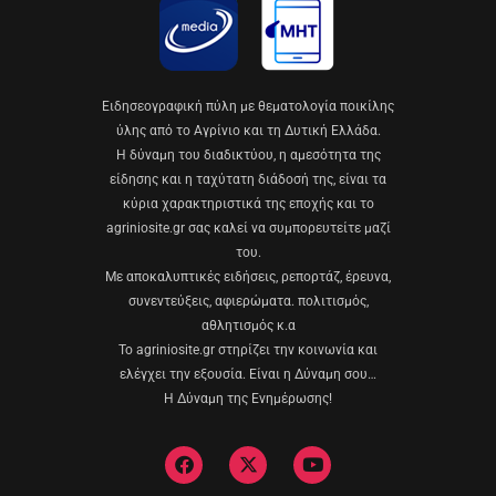
Eιδησεογραφική πύλη με θεματολογία ποικίλης
ύλης από το Αγρίνιο και τη Δυτική Ελλάδα.
Η δύναμη του διαδικτύου, η αμεσότητα της
είδησης και η ταχύτατη διάδοσή της, είναι τα
κύρια χαρακτηριστικά της εποχής και το
agriniosite.gr σας καλεί να συμπορευτείτε μαζί
του.
Με αποκαλυπτικές ειδήσεις, ρεπορτάζ, έρευνα,
συνεντεύξεις, αφιερώματα. πολιτισμός,
αθλητισμός κ.α
Το agriniosite.gr στηρίζει την κοινωνία και
ελέγχει την εξουσία. Είναι η Δύναμη σου…
Η Δύναμη της Ενημέρωσης!