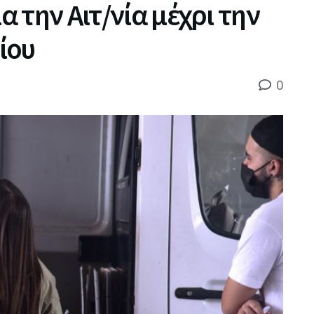
α την Αιτ/νία μέχρι την
ίου
0